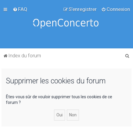
FAQ
S’enregistrer
Connexion
R
Index du forum
e
c
Supprimer les cookies du forum
h
e
r
Êtes-vous sûr de vouloir supprimer tous les cookies de ce
forum ?
c
h
e
r