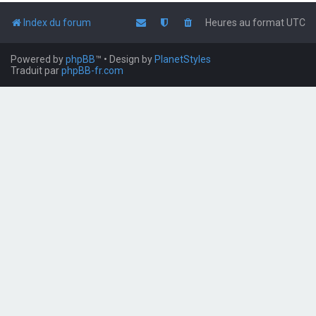
Index du forum
Heures au format
UTC
Powered by
phpBB
™
• Design by
PlanetStyles
Traduit par
phpBB-fr.com