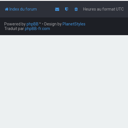
Index du forum
Heures au format
UTC
Powered by
phpBB
™
• Design by
PlanetStyles
Traduit par
phpBB-fr.com