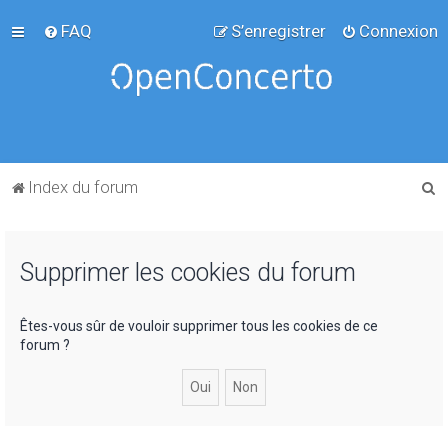
FAQ
S’enregistrer
Connexion
R
Index du forum
e
c
Supprimer les cookies du forum
h
e
r
Êtes-vous sûr de vouloir supprimer tous les cookies de ce
forum ?
c
h
e
r