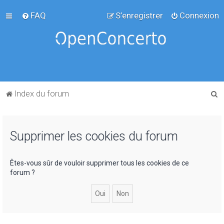
FAQ
S’enregistrer
Connexion
R
Index du forum
e
c
Supprimer les cookies du forum
h
e
r
Êtes-vous sûr de vouloir supprimer tous les cookies de ce
forum ?
c
h
e
r