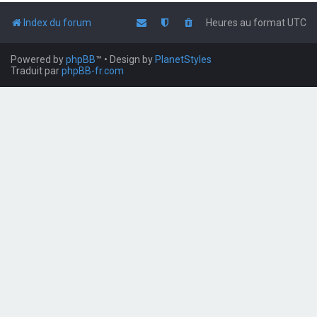
Index du forum
Heures au format
UTC
Powered by
phpBB
™
• Design by
PlanetStyles
Traduit par
phpBB-fr.com