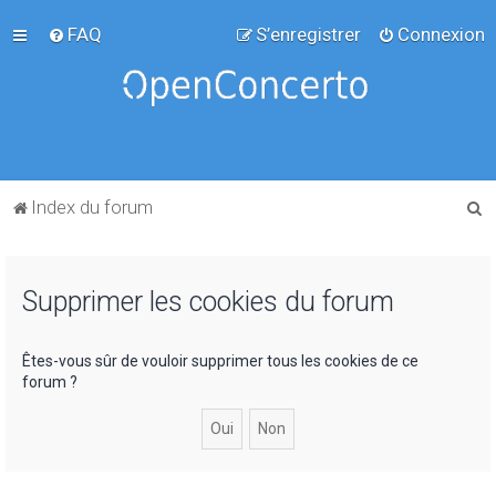
FAQ
S’enregistrer
Connexion
R
Index du forum
e
c
Supprimer les cookies du forum
h
e
r
Êtes-vous sûr de vouloir supprimer tous les cookies de ce
forum ?
c
h
e
r