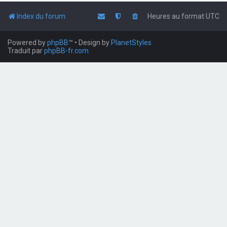
Index du forum
Heures au format
UTC
Powered by
phpBB
™
• Design by
PlanetStyles
Traduit par
phpBB-fr.com