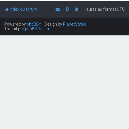
Index du forum
Heures au format
UTC
Powered by
phpBB
™
• Design by
PlanetStyles
Traduit par
phpBB-fr.com