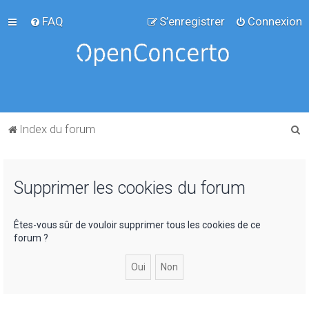
FAQ
S’enregistrer
Connexion
R
Index du forum
e
c
Supprimer les cookies du forum
h
e
r
Êtes-vous sûr de vouloir supprimer tous les cookies de ce
forum ?
c
h
e
r