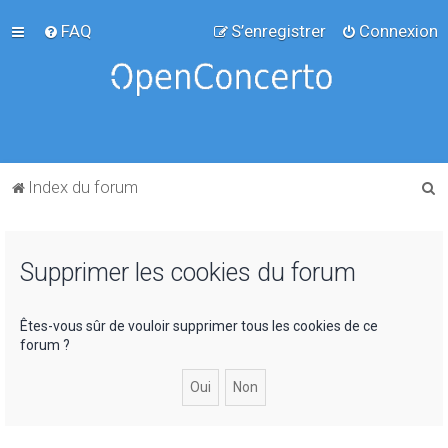
FAQ
S’enregistrer
Connexion
R
Index du forum
e
c
Supprimer les cookies du forum
h
e
r
Êtes-vous sûr de vouloir supprimer tous les cookies de ce
forum ?
c
h
e
r