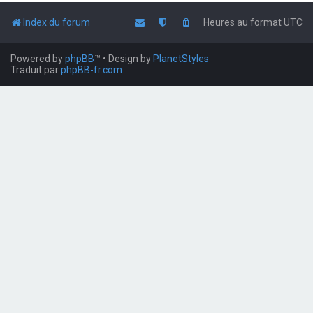
Index du forum
Heures au format
UTC
Powered by
phpBB
™
• Design by
PlanetStyles
Traduit par
phpBB-fr.com