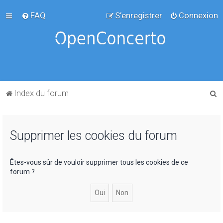
FAQ
S’enregistrer
Connexion
R
Index du forum
e
c
Supprimer les cookies du forum
h
e
r
Êtes-vous sûr de vouloir supprimer tous les cookies de ce
forum ?
c
h
e
r