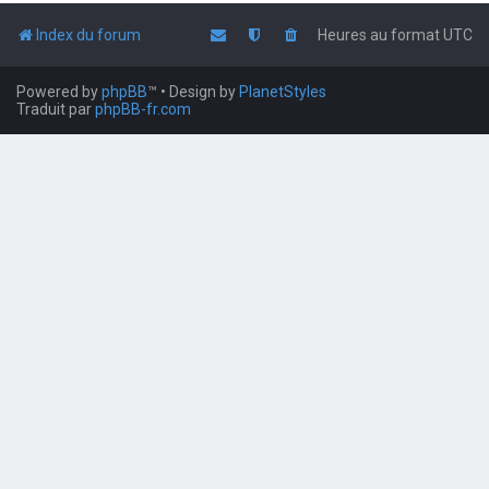
Index du forum
Heures au format
UTC
Powered by
phpBB
™
• Design by
PlanetStyles
Traduit par
phpBB-fr.com