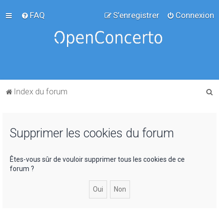
FAQ
S’enregistrer
Connexion
R
Index du forum
e
c
Supprimer les cookies du forum
h
e
r
Êtes-vous sûr de vouloir supprimer tous les cookies de ce
forum ?
c
h
e
r