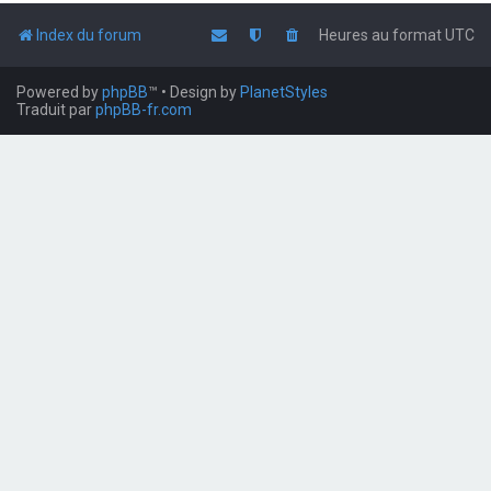
Index du forum
Heures au format
UTC
Powered by
phpBB
™
• Design by
PlanetStyles
Traduit par
phpBB-fr.com