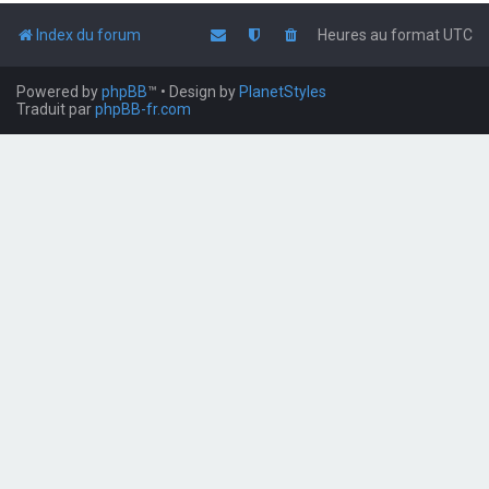
Index du forum
Heures au format
UTC
Powered by
phpBB
™
• Design by
PlanetStyles
Traduit par
phpBB-fr.com