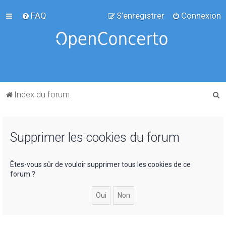
FAQ
S’enregistrer
Connexion
R
Index du forum
e
c
Supprimer les cookies du forum
h
e
r
Êtes-vous sûr de vouloir supprimer tous les cookies de ce
forum ?
c
h
e
r