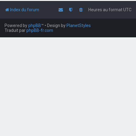
Index du forum
Heures au format
UTC
Powered by
phpBB
™
• Design by
PlanetStyles
Traduit par
phpBB-fr.com