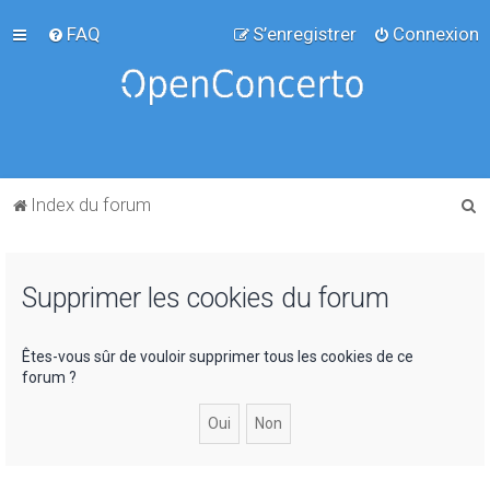
FAQ
S’enregistrer
Connexion
R
Index du forum
e
c
Supprimer les cookies du forum
h
e
r
Êtes-vous sûr de vouloir supprimer tous les cookies de ce
forum ?
c
h
e
r