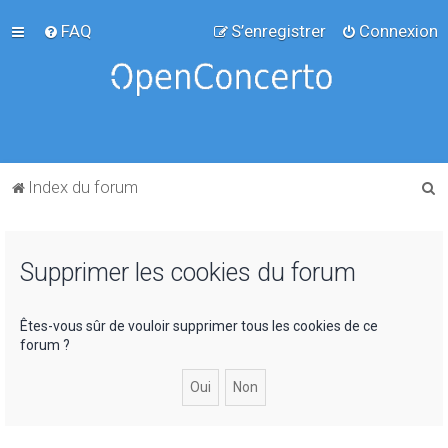
FAQ
S’enregistrer
Connexion
R
Index du forum
e
c
Supprimer les cookies du forum
h
e
r
Êtes-vous sûr de vouloir supprimer tous les cookies de ce
forum ?
c
h
e
r