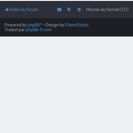
Index du forum
Heures au format
UTC
Powered by
phpBB
™
• Design by
PlanetStyles
Traduit par
phpBB-fr.com