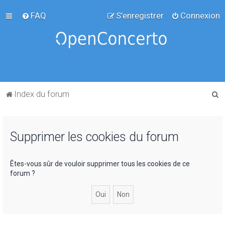
FAQ
S’enregistrer
Connexion
R
Index du forum
e
c
Supprimer les cookies du forum
h
e
r
Êtes-vous sûr de vouloir supprimer tous les cookies de ce
forum ?
c
h
e
r