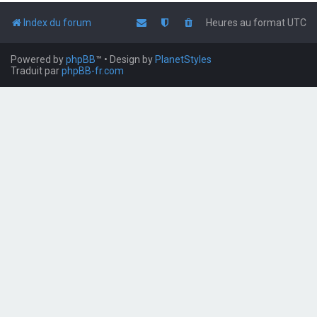
Index du forum
Heures au format
UTC
Powered by
phpBB
™
• Design by
PlanetStyles
Traduit par
phpBB-fr.com