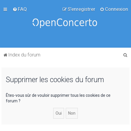
FAQ
S’enregistrer
Connexion
R
Index du forum
e
c
Supprimer les cookies du forum
h
e
r
Êtes-vous sûr de vouloir supprimer tous les cookies de ce
forum ?
c
h
e
r