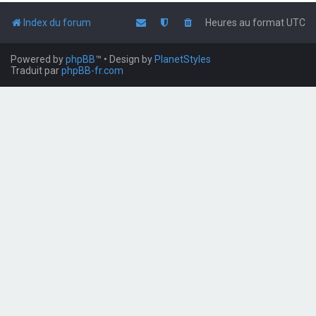
Index du forum
Heures au format
UTC
Powered by
phpBB
™
• Design by
PlanetStyles
Traduit par
phpBB-fr.com