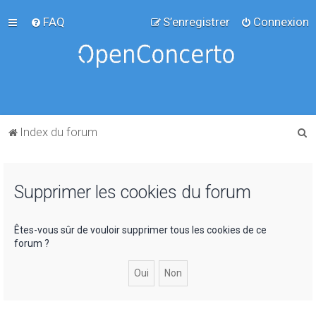
FAQ
S’enregistrer
Connexion
R
Index du forum
e
c
Supprimer les cookies du forum
h
e
r
Êtes-vous sûr de vouloir supprimer tous les cookies de ce
forum ?
c
h
e
r