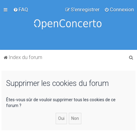
FAQ
S’enregistrer
Connexion
R
Index du forum
e
c
Supprimer les cookies du forum
h
e
r
Êtes-vous sûr de vouloir supprimer tous les cookies de ce
forum ?
c
h
e
r