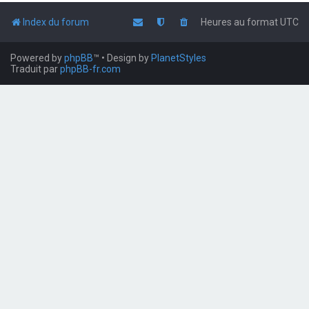
Index du forum
Heures au format
UTC
Powered by
phpBB
™
• Design by
PlanetStyles
Traduit par
phpBB-fr.com