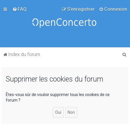
FAQ
S’enregistrer
Connexion
R
Index du forum
e
c
Supprimer les cookies du forum
h
e
r
Êtes-vous sûr de vouloir supprimer tous les cookies de ce
forum ?
c
h
e
r