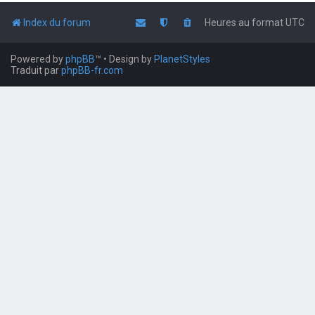
Index du forum
Heures au format
UTC
Powered by
phpBB
™
• Design by
PlanetStyles
Traduit par
phpBB-fr.com