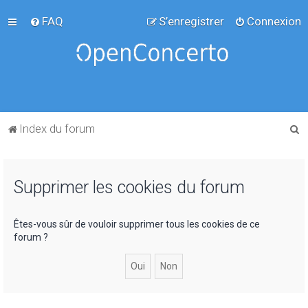
FAQ
S’enregistrer
Connexion
R
Index du forum
e
c
Supprimer les cookies du forum
h
e
r
Êtes-vous sûr de vouloir supprimer tous les cookies de ce
forum ?
c
h
e
r