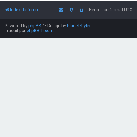
Index du forum
Heures au format
UTC
Powered by
phpBB
™
• Design by
PlanetStyles
Traduit par
phpBB-fr.com