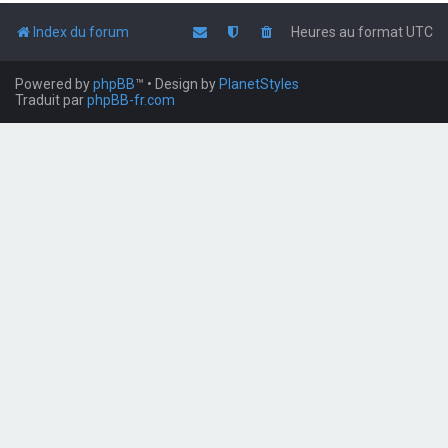
Index du forum
Heures au format
UTC
Powered by
phpBB
™
• Design by
PlanetStyles
Traduit par
phpBB-fr.com