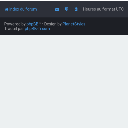
Index du forum
Heures au format
UTC
Powered by
phpBB
™
• Design by
PlanetStyles
Traduit par
phpBB-fr.com