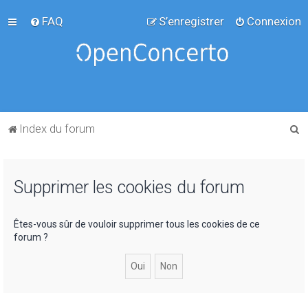
FAQ
S’enregistrer
Connexion
R
Index du forum
e
c
Supprimer les cookies du forum
h
e
r
Êtes-vous sûr de vouloir supprimer tous les cookies de ce
forum ?
c
h
e
r