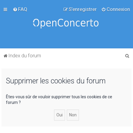
FAQ
S’enregistrer
Connexion
R
Index du forum
e
c
Supprimer les cookies du forum
h
e
r
Êtes-vous sûr de vouloir supprimer tous les cookies de ce
forum ?
c
h
e
r