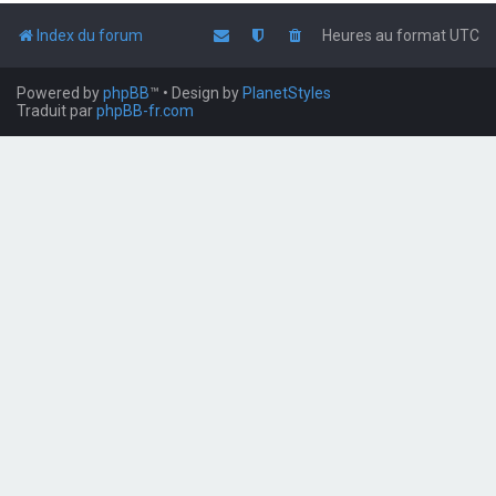
Index du forum
Heures au format
UTC
Powered by
phpBB
™
• Design by
PlanetStyles
Traduit par
phpBB-fr.com