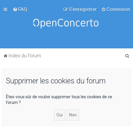
FAQ
S’enregistrer
Connexion
R
Index du forum
e
c
Supprimer les cookies du forum
h
e
r
Êtes-vous sûr de vouloir supprimer tous les cookies de ce
forum ?
c
h
e
r