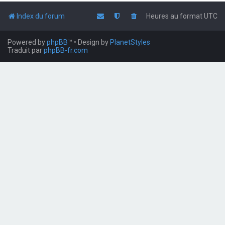
Index du forum
Heures au format
UTC
Powered by
phpBB
™
• Design by
PlanetStyles
Traduit par
phpBB-fr.com