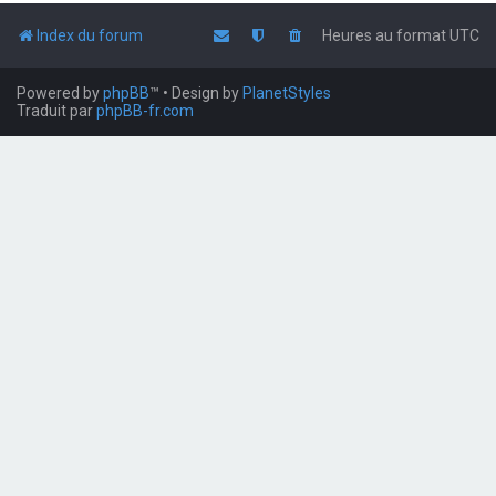
Index du forum
Heures au format
UTC
Powered by
phpBB
™
• Design by
PlanetStyles
Traduit par
phpBB-fr.com