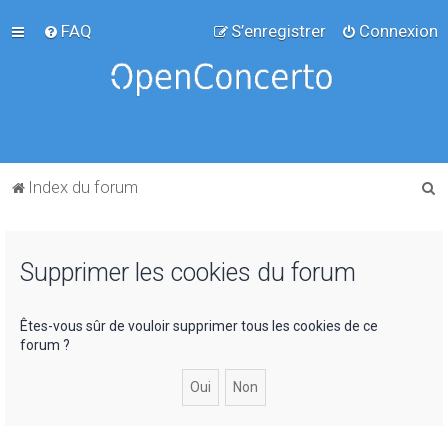
FAQ
S’enregistrer
Connexion
R
Index du forum
e
c
Supprimer les cookies du forum
h
e
r
Êtes-vous sûr de vouloir supprimer tous les cookies de ce
forum ?
c
h
e
r