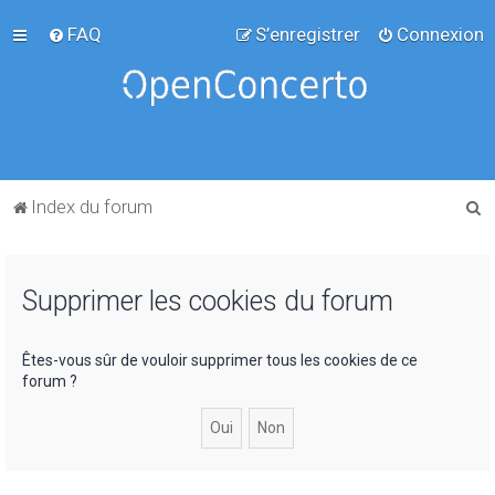
FAQ
S’enregistrer
Connexion
R
Index du forum
e
c
Supprimer les cookies du forum
h
e
r
Êtes-vous sûr de vouloir supprimer tous les cookies de ce
forum ?
c
h
e
r