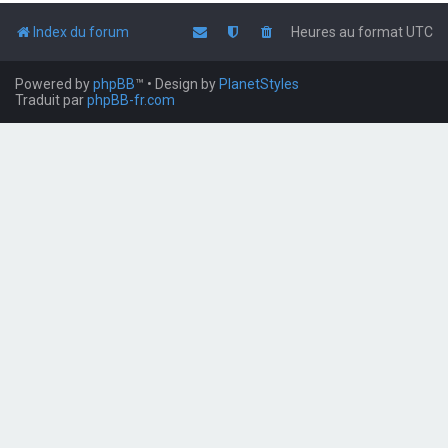
Index du forum
Heures au format
UTC
Powered by
phpBB
™
• Design by
PlanetStyles
Traduit par
phpBB-fr.com