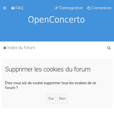
FAQ
S’enregistrer
Connexion
R
Index du forum
e
c
Supprimer les cookies du forum
h
e
r
Êtes-vous sûr de vouloir supprimer tous les cookies de ce
forum ?
c
h
e
r