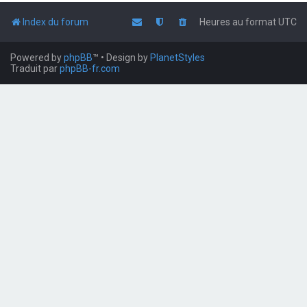
Index du forum
Heures au format
UTC
Powered by
phpBB
™
• Design by
PlanetStyles
Traduit par
phpBB-fr.com