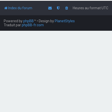
Index du forum
Heures au format
UTC
Powered by
phpBB
™
• Design by
PlanetStyles
Traduit par
phpBB-fr.com