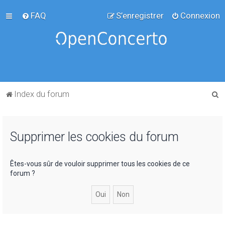
FAQ
S’enregistrer
Connexion
R
Index du forum
e
c
Supprimer les cookies du forum
h
e
r
Êtes-vous sûr de vouloir supprimer tous les cookies de ce
forum ?
c
h
e
r