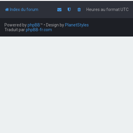
Index du forum
Heures au format
UTC
Powered by
phpBB
™
• Design by
PlanetStyles
Traduit par
phpBB-fr.com