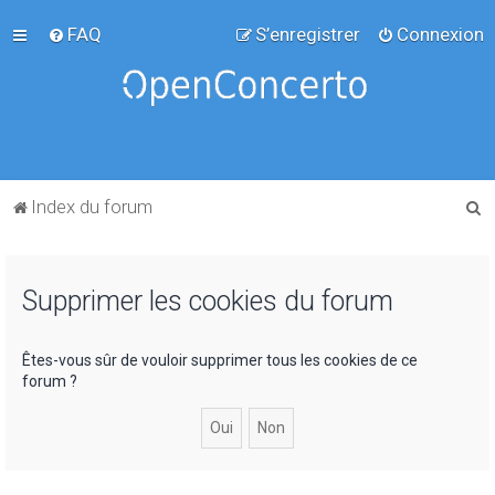
FAQ
S’enregistrer
Connexion
R
Index du forum
e
c
Supprimer les cookies du forum
h
e
r
Êtes-vous sûr de vouloir supprimer tous les cookies de ce
forum ?
c
h
e
r