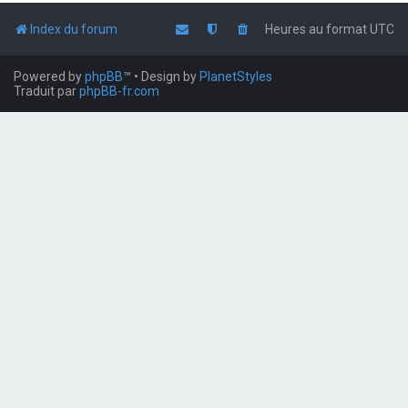
Index du forum
Heures au format
UTC
Powered by
phpBB
™
• Design by
PlanetStyles
Traduit par
phpBB-fr.com