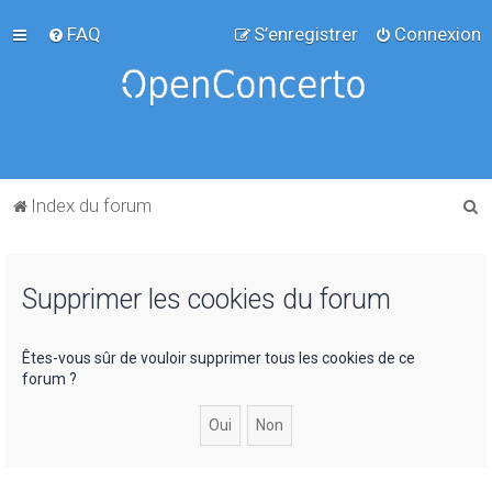
FAQ
S’enregistrer
Connexion
R
Index du forum
e
c
Supprimer les cookies du forum
h
e
r
Êtes-vous sûr de vouloir supprimer tous les cookies de ce
forum ?
c
h
e
r