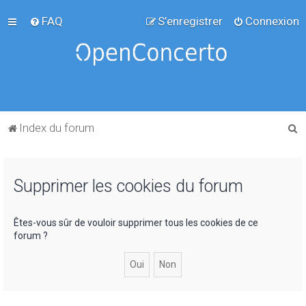
FAQ
S’enregistrer
Connexion
R
Index du forum
e
c
Supprimer les cookies du forum
h
e
r
Êtes-vous sûr de vouloir supprimer tous les cookies de ce
forum ?
c
h
e
r