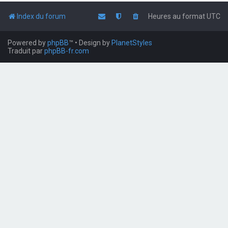
Index du forum
Heures au format
UTC
Powered by
phpBB
™
• Design by
PlanetStyles
Traduit par
phpBB-fr.com