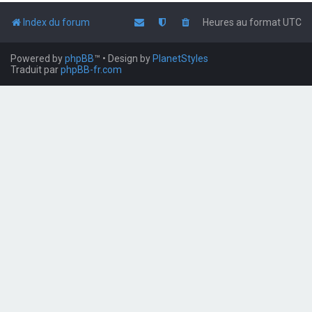
Index du forum
Heures au format
UTC
Powered by
phpBB
™
• Design by
PlanetStyles
Traduit par
phpBB-fr.com