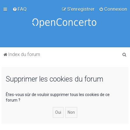
FAQ
S’enregistrer
Connexion
R
Index du forum
e
c
Supprimer les cookies du forum
h
e
r
Êtes-vous sûr de vouloir supprimer tous les cookies de ce
forum ?
c
h
e
r