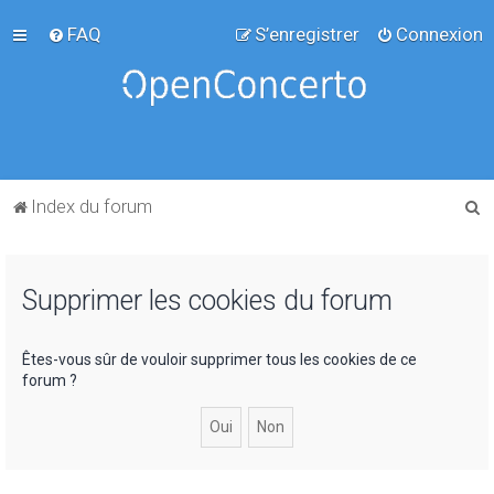
FAQ
S’enregistrer
Connexion
R
Index du forum
e
c
Supprimer les cookies du forum
h
e
r
Êtes-vous sûr de vouloir supprimer tous les cookies de ce
forum ?
c
h
e
r