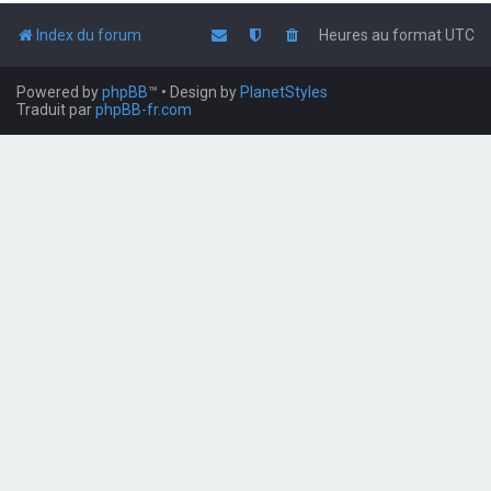
Index du forum
Heures au format
UTC
Powered by
phpBB
™
• Design by
PlanetStyles
Traduit par
phpBB-fr.com