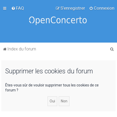
FAQ
S’enregistrer
Connexion
R
Index du forum
e
c
Supprimer les cookies du forum
h
e
r
Êtes-vous sûr de vouloir supprimer tous les cookies de ce
forum ?
c
h
e
r