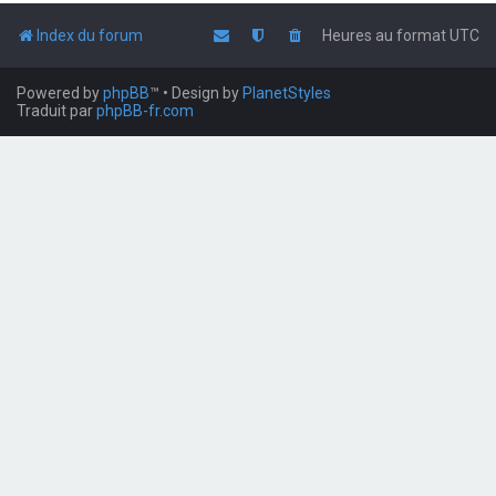
Index du forum
Heures au format
UTC
Powered by
phpBB
™
• Design by
PlanetStyles
Traduit par
phpBB-fr.com