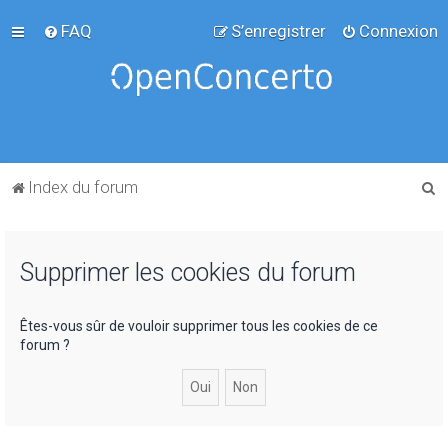
FAQ
S’enregistrer
Connexion
R
Index du forum
e
c
Supprimer les cookies du forum
h
e
r
Êtes-vous sûr de vouloir supprimer tous les cookies de ce
forum ?
c
h
e
r