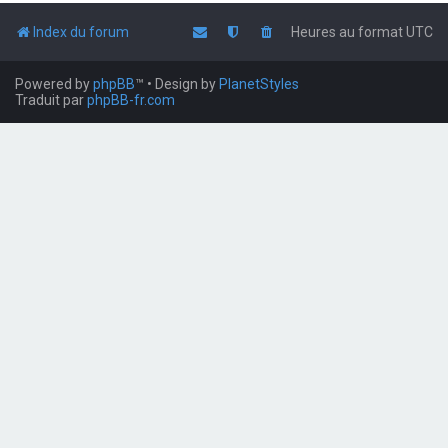
Index du forum
Heures au format
UTC
Powered by
phpBB
™
• Design by
PlanetStyles
Traduit par
phpBB-fr.com