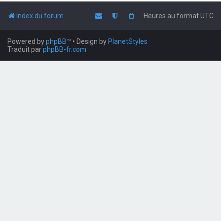
Index du forum
Heures au format
UTC
Powered by
phpBB
™
• Design by
PlanetStyles
Traduit par
phpBB-fr.com