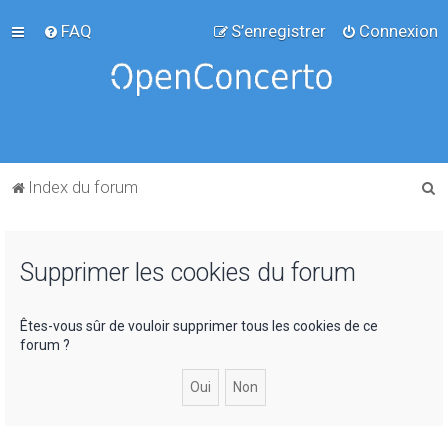
FAQ
S’enregistrer
Connexion
R
Index du forum
e
c
Supprimer les cookies du forum
h
e
r
Êtes-vous sûr de vouloir supprimer tous les cookies de ce
forum ?
c
h
e
r