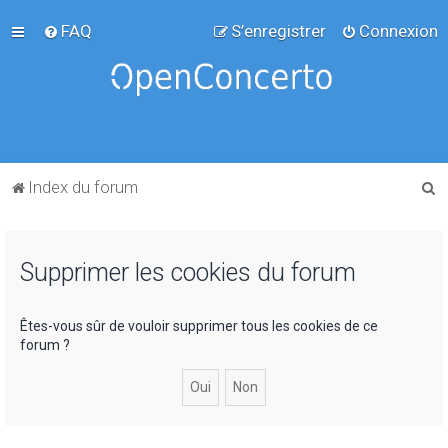
FAQ
S’enregistrer
Connexion
R
Index du forum
e
c
Supprimer les cookies du forum
h
e
r
Êtes-vous sûr de vouloir supprimer tous les cookies de ce
forum ?
c
h
e
r