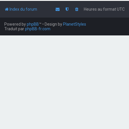
Index du forum
Heures au format
UTC
Powered by
phpBB
™
• Design by
PlanetStyles
Traduit par
phpBB-fr.com