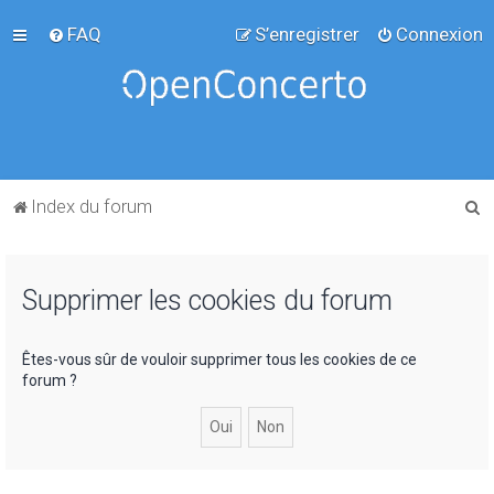
FAQ
S’enregistrer
Connexion
R
Index du forum
e
c
Supprimer les cookies du forum
h
e
r
Êtes-vous sûr de vouloir supprimer tous les cookies de ce
forum ?
c
h
e
r