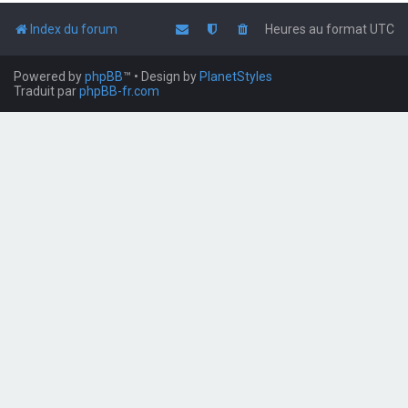
Index du forum
Heures au format
UTC
Powered by
phpBB
™
• Design by
PlanetStyles
Traduit par
phpBB-fr.com