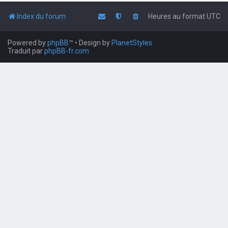
Index du forum
Heures au format
UTC
Powered by
phpBB
™
• Design by
PlanetStyles
Traduit par
phpBB-fr.com