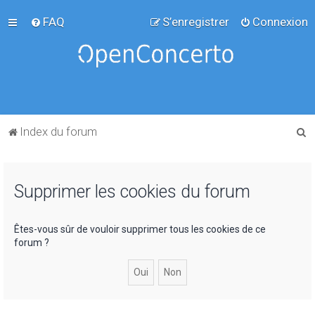
FAQ
S’enregistrer
Connexion
R
Index du forum
e
c
Supprimer les cookies du forum
h
e
r
Êtes-vous sûr de vouloir supprimer tous les cookies de ce
forum ?
c
h
e
r