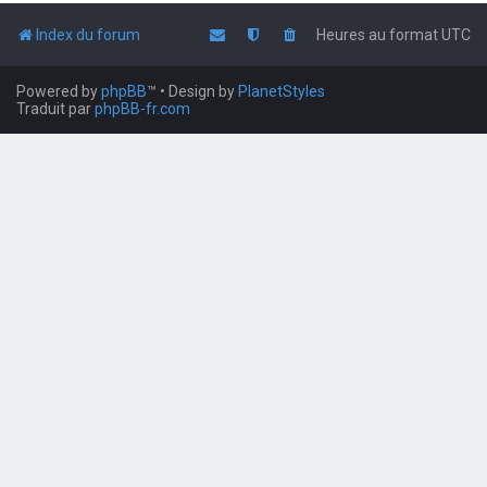
Index du forum
Heures au format
UTC
Powered by
phpBB
™
• Design by
PlanetStyles
Traduit par
phpBB-fr.com