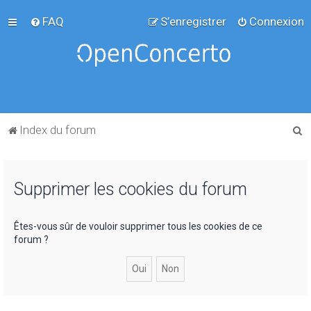
FAQ
S’enregistrer
Connexion
R
Index du forum
e
c
Supprimer les cookies du forum
h
e
r
Êtes-vous sûr de vouloir supprimer tous les cookies de ce
forum ?
c
h
e
r