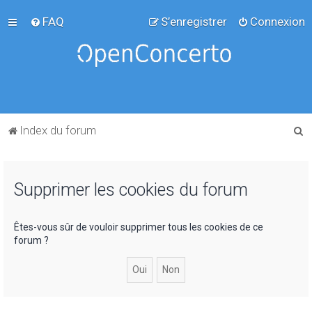
FAQ
S’enregistrer
Connexion
R
Index du forum
e
c
Supprimer les cookies du forum
h
e
r
Êtes-vous sûr de vouloir supprimer tous les cookies de ce
forum ?
c
h
e
r