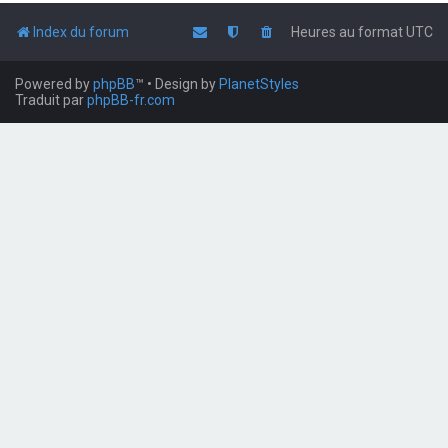
Index du forum
Heures au format
UTC
Powered by
phpBB
™
• Design by
PlanetStyles
Traduit par
phpBB-fr.com