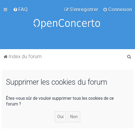
FAQ
S’enregistrer
Connexion
R
Index du forum
e
c
Supprimer les cookies du forum
h
e
r
Êtes-vous sûr de vouloir supprimer tous les cookies de ce
forum ?
c
h
e
r