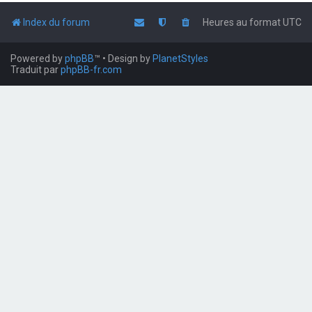
Index du forum
Heures au format
UTC
Powered by
phpBB
™
• Design by
PlanetStyles
Traduit par
phpBB-fr.com