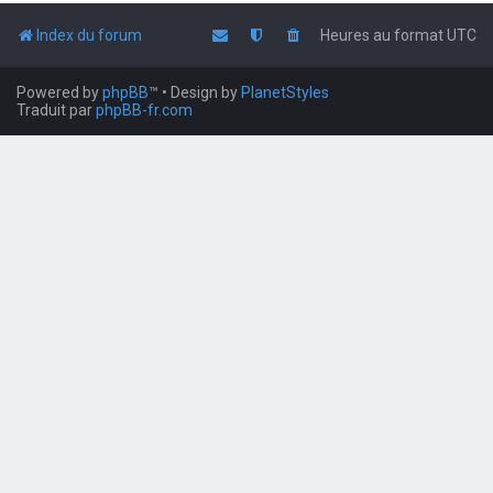
Index du forum
Heures au format
UTC
Powered by
phpBB
™
• Design by
PlanetStyles
Traduit par
phpBB-fr.com