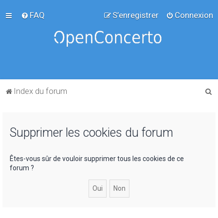
FAQ
S’enregistrer
Connexion
R
Index du forum
e
c
Supprimer les cookies du forum
h
e
r
Êtes-vous sûr de vouloir supprimer tous les cookies de ce
forum ?
c
h
e
r