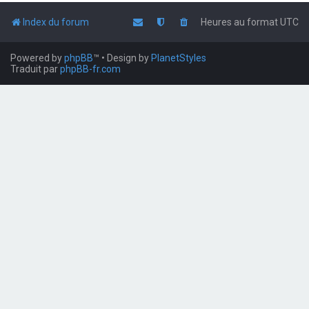
Index du forum
Heures au format
UTC
Powered by
phpBB
™
• Design by
PlanetStyles
Traduit par
phpBB-fr.com