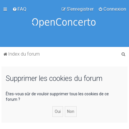
FAQ
S’enregistrer
Connexion
R
Index du forum
e
c
Supprimer les cookies du forum
h
e
r
Êtes-vous sûr de vouloir supprimer tous les cookies de ce
forum ?
c
h
e
r