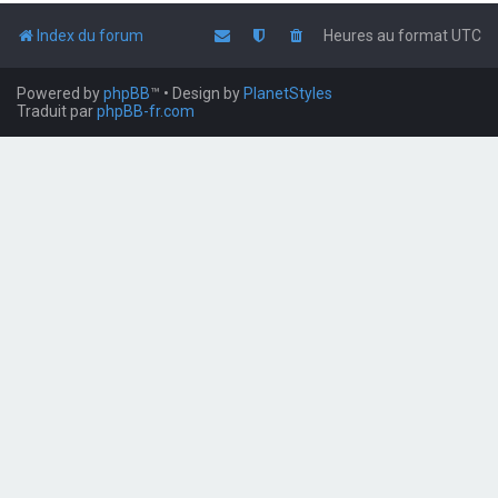
Index du forum
Heures au format
UTC
Powered by
phpBB
™
• Design by
PlanetStyles
Traduit par
phpBB-fr.com