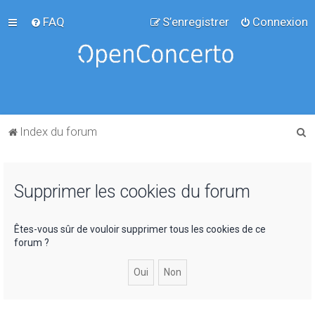
FAQ
S’enregistrer
Connexion
R
Index du forum
e
c
Supprimer les cookies du forum
h
e
r
Êtes-vous sûr de vouloir supprimer tous les cookies de ce
forum ?
c
h
e
r