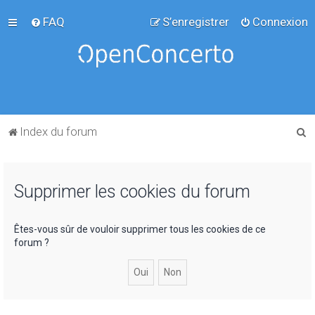
FAQ
S’enregistrer
Connexion
R
Index du forum
e
c
Supprimer les cookies du forum
h
e
r
Êtes-vous sûr de vouloir supprimer tous les cookies de ce
forum ?
c
h
e
r