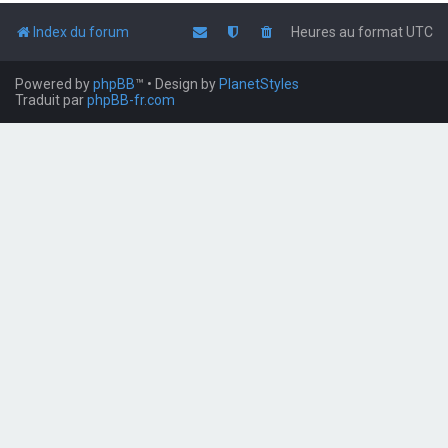
Index du forum
Heures au format
UTC
Powered by
phpBB
™
• Design by
PlanetStyles
Traduit par
phpBB-fr.com