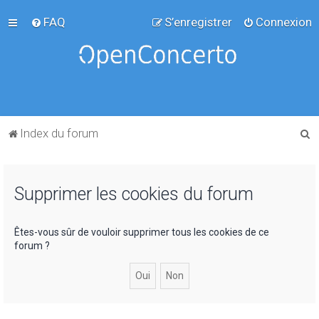
FAQ
S’enregistrer
Connexion
R
Index du forum
e
c
Supprimer les cookies du forum
h
e
r
Êtes-vous sûr de vouloir supprimer tous les cookies de ce
forum ?
c
h
e
r