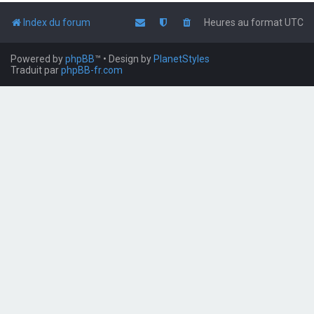
Index du forum
Heures au format
UTC
Powered by
phpBB
™
• Design by
PlanetStyles
Traduit par
phpBB-fr.com