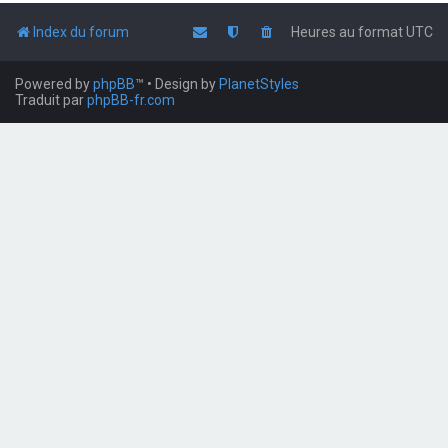
Index du forum
Heures au format
UTC
Powered by
phpBB
™
• Design by
PlanetStyles
Traduit par
phpBB-fr.com