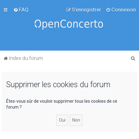
FAQ
S’enregistrer
Connexion
R
Index du forum
e
c
Supprimer les cookies du forum
h
e
r
Êtes-vous sûr de vouloir supprimer tous les cookies de ce
forum ?
c
h
e
r