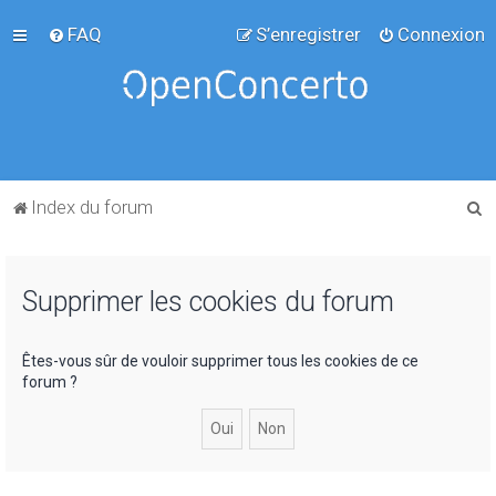
FAQ
S’enregistrer
Connexion
R
Index du forum
e
c
Supprimer les cookies du forum
h
e
r
Êtes-vous sûr de vouloir supprimer tous les cookies de ce
forum ?
c
h
e
r