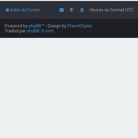
Index du forum
Heures au format
UTC
Powered by
phpBB
™
• Design by
PlanetStyles
Traduit par
phpBB-fr.com