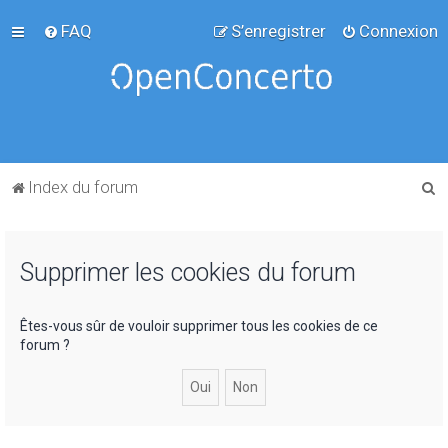
FAQ
S’enregistrer
Connexion
R
Index du forum
e
c
Supprimer les cookies du forum
h
e
r
Êtes-vous sûr de vouloir supprimer tous les cookies de ce
forum ?
c
h
e
r