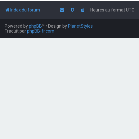
Index du forum
Heures au format
UTC
Powered by
phpBB
™
• Design by
PlanetStyles
Traduit par
phpBB-fr.com