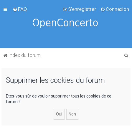
FAQ
S’enregistrer
Connexion
R
Index du forum
e
c
Supprimer les cookies du forum
h
e
r
Êtes-vous sûr de vouloir supprimer tous les cookies de ce
forum ?
c
h
e
r