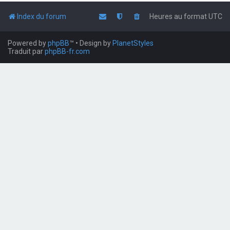
Index du forum
Heures au format
UTC
Powered by
phpBB
™
• Design by
PlanetStyles
Traduit par
phpBB-fr.com