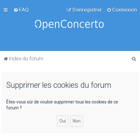
FAQ
S’enregistrer
Connexion
R
Index du forum
e
c
Supprimer les cookies du forum
h
e
r
Êtes-vous sûr de vouloir supprimer tous les cookies de ce
forum ?
c
h
e
r