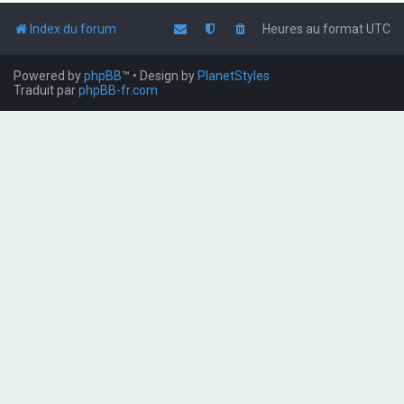
Index du forum
Heures au format
UTC
Powered by
phpBB
™
• Design by
PlanetStyles
Traduit par
phpBB-fr.com