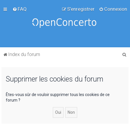
FAQ
S’enregistrer
Connexion
R
Index du forum
e
c
Supprimer les cookies du forum
h
e
r
Êtes-vous sûr de vouloir supprimer tous les cookies de ce
forum ?
c
h
e
r