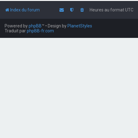
Index du forum
Heures au format
UTC
Powered by
phpBB
™
• Design by
PlanetStyles
Traduit par
phpBB-fr.com